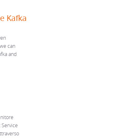
e Kafka
ven
 we can
afka and
nitore
t Service
ttraverso