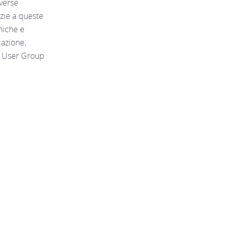
verse
zie a queste
niche e
cazione,
c User Group