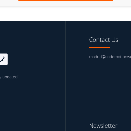
Contact Us
madrid@codemotionwo
y updated!
Newsletter