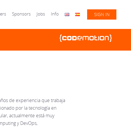
ers
Sponsors
Jobs
Info
SIGN IN
años de experiencia que trabaja
ionado por la tecnología en
cular, actualmente está muy
omputing y DevOps,